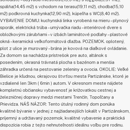
spálňa(14,45 m2) s vchodom na terasu(19,11 m2), chodba(15,10
m2) podkrovná kuchynka(12,90 m2), kúpeľňa s WC(8,40 m2).
VYBAVENIE DOMU: kuchynská linka vyrobená na mieru – plynový
sporák, elektrická trúba – umývačka riadu – interiérové dvere s
obložkovými zárubňami – v izbách laminátové podlahy – plastové
okná – keramická veľkoformátová dlažba. POZEMOK. oplotený,
plot z ulice je murovaný – brána je kovová na diaľkové ovládanie.
Za domom sa nachádza prístrešok pre auto, altánok s
posedením, okrasná trávnatá plocha s bazénom a menšia
záhradka určená na pestovanie zeleniny a ovocia. OKOLIE: Veľké
Bielice je kľudnou, okrajovou štvrťou mesta Partizánske, ktoré je
vzdialené len 3km ( 6min ) autom. V okresnom meste nájdete
kompletnú občiansku vybavenosť je križovatkou cestnej a
železničnej dopravy medzi mestami Trenčín, Topoľčany a
Prievidza. NÁŠ NÁZOR: Tento útulný rodinný dom ponúka
kvalitné bývanie v jednej z najžiadanejších lokalít v Partizánskom,
príjemný a udržiavaný pozemok, kvalitné vybavenie a praktická
dispozícia robia z tejto nehnuteľnosti ideálnu voľbu pre rodinu.