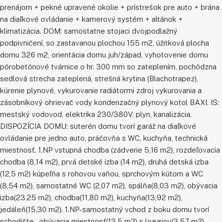
prenájom + pekné upravené okolie + prístrešok pre auto + brána
na diaľkové ovládanie + kamerový systém + altánok +
klimatizácia. DOM: samostatne stojaci dvojpodlažný
podpivničení, so zastavanou plochou 155 m2, úžitková plocha
domu 326 m2, orientácia domu juh/západ, vyhotovenie domu
pórobetónové tvárnice o hr. 300 mm so zateplením, pochôdzna
sedlová strecha zateplená, strešná krytina (Blachotrapez),
kúrenie plynové, vykurovanie radiátormi zdroj vykurovania a
zásobníkový ohrievač vody kondenzačný plynový kotol BAXI. IS:
mestský vodovod, elektrika 230/380V, plyn, kanalizácia.
DISPOZÍCIA DOMU: suterén domu tvorí garáž na diaľkové
ovládanie pre jedno auto, práčovňa s WC, kuchyňa, technická
miestnosť. 1.NP vstupná chodba (zádverie 5,16 m2), rozdeľovacia
chodba (8,14 m2), prvá detské izba (14 m2), druhá detská izba
(12,5 m2) kúpeľňa s rohovou vaňou, sprchovým kútom a WC
(8,54 m2), samostatné WC (2,07 m2), spálňa(8,03 m2), obývacia
izba(23,25 m2), chodba(11,80 m2), kuchyňa(13,92 m2),
jedáleň(15,30 m2). 1.NP-samostatný vchod z boku domu tvorí
schodište – obývacia miestnosť(13,5 m2) s loggiou(3,57 m2),