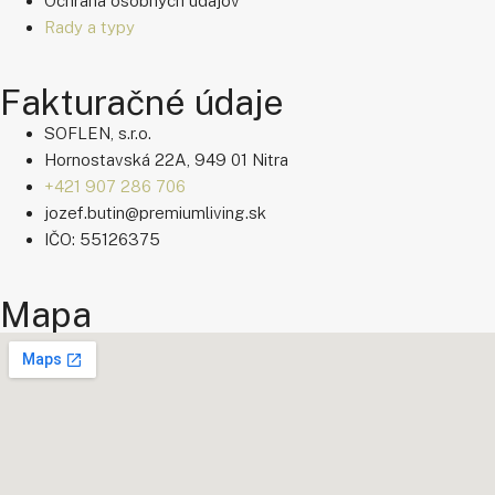
Ochrana osobných údajov
Rady a typy
Fakturačné údaje
SOFLEN, s.r.o.
Hornostavská 22A, 949 01 Nitra
+421 907 286 706
jozef.butin@premiumliving.sk
IČO: 55126375
Mapa