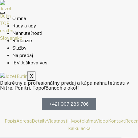
O mne
Rady a tipy
Nehnuteľnosti
Recenzie
Služby
Na predaj
IBV Ješkova Ves
X
Diskrétny a profesionálny predaj a kúpa nehnuteľností v
Nitre, Ponitrí, Topoľčanoch a okolí
+421 907 286 706
Popis
Adresa
Detaily
Vlastnosti
Hypotekárna
Video
Kontakt
Recen
kalkulačka