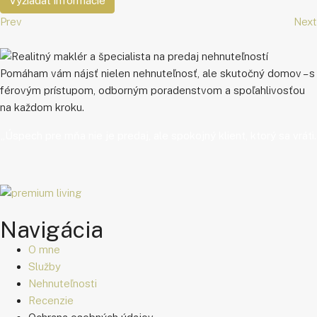
Vyžiadať informácie
Prev
Next
Pomáham vám nájsť nielen nehnuteľnosť, ale skutočný domov – s
férovým prístupom, odborným poradenstvom a spoľahlivosťou
na každom kroku.
„Úspech pre mňa nie je predaj, ale spokojný klient, ktorý sa vráti.
Navigácia
O mne
Služby
Nehnuteľnosti
Recenzie