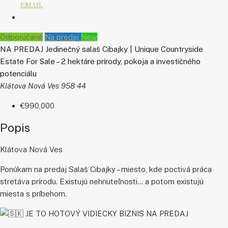
EMAIL
Odporúčané
Na predaj
New
NA PREDAJ Jedinečný salaš Cibajky | Unique Countryside
Estate For Sale – 2 hektáre prírody, pokoja a investičného
potenciálu
Klátova Nová Ves 958 44
€990,000
Popis
Klátova Nová Ves
Ponúkam na predaj Salaš Cibajky – miesto, kde poctivá práca
stretáva prírodu. Existujú nehnuteľnosti… a potom existujú
miesta s príbehom.
JE TO HOTOVÝ VIDIECKY BIZNIS NA PREDAJ