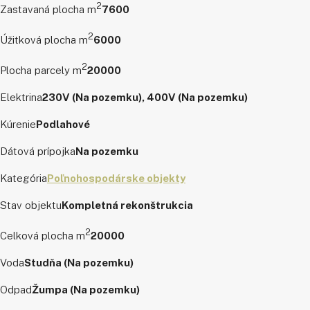
2
Zastavaná plocha m
7600
2
Úžitková plocha m
6000
2
Plocha parcely m
20000
Elektrina
230V (Na pozemku), 400V (Na pozemku)
Kúrenie
Podlahové
Dátová prípojka
Na pozemku
Kategória
Poľnohospodárske objekty
Stav objektu
Kompletná rekonštrukcia
2
Celková plocha m
20000
Voda
Studňa (Na pozemku)
Odpad
Žumpa (Na pozemku)