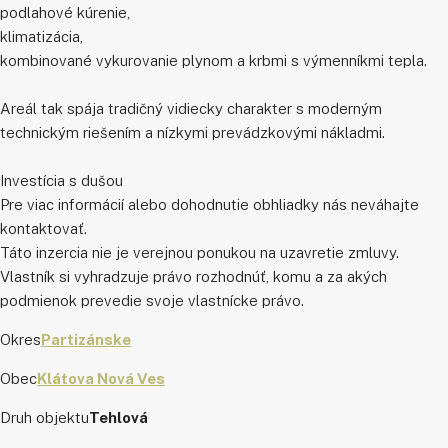
podlahové kúrenie,
klimatizácia,
kombinované vykurovanie plynom a krbmi s výmenníkmi tepla.
Areál tak spája tradičný vidiecky charakter s moderným
technickým riešením a nízkymi prevádzkovými nákladmi.
Investícia s dušou
Pre viac informácií alebo dohodnutie obhliadky nás neváhajte
kontaktovať.
Táto inzercia nie je verejnou ponukou na uzavretie zmluvy.
Vlastník si vyhradzuje právo rozhodnúť, komu a za akých
podmienok prevedie svoje vlastnícke právo.
Okres
Partizánske
Obec
Klátova Nová Ves
Druh objektu
Tehlová