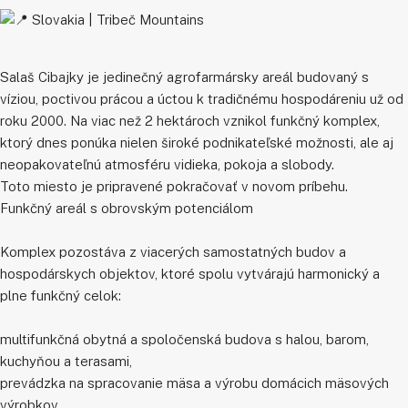
Slovakia | Tribeč Mountains
Salaš Cibajky je jedinečný agrofarmársky areál budovaný s
víziou, poctivou prácou a úctou k tradičnému hospodáreniu už od
roku 2000. Na viac než 2 hektároch vznikol funkčný komplex,
ktorý dnes ponúka nielen široké podnikateľské možnosti, ale aj
neopakovateľnú atmosféru vidieka, pokoja a slobody.
Toto miesto je pripravené pokračovať v novom príbehu.
Funkčný areál s obrovským potenciálom
Komplex pozostáva z viacerých samostatných budov a
hospodárskych objektov, ktoré spolu vytvárajú harmonický a
plne funkčný celok:
multifunkčná obytná a spoločenská budova s halou, barom,
kuchyňou a terasami,
prevádzka na spracovanie mäsa a výrobu domácich mäsových
výrobkov,