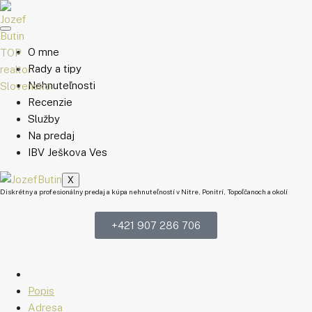
O mne
Rady a tipy
Nehnuteľnosti
Recenzie
Služby
Na predaj
IBV Ješkova Ves
X
Diskrétny a profesionálny predaj a kúpa nehnuteľností v Nitre, Ponitrí, Topoľčanoch a okolí
+421 907 286 706
Popis
Adresa