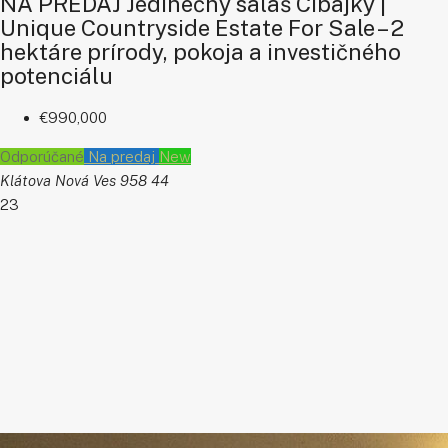
NA PREDAJ Jedinečný salaš Cibajky |
Unique Countryside Estate For Sale – 2
hektáre prírody, pokoja a investičného
potenciálu
€990,000
Odporúčané
Na predaj
New
Klátova Nová Ves 958 44
23