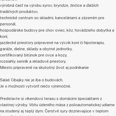
výrobná časť na výrobu syrov, bryndze, žinčice a ďalších
tradičných produktov,
technické centrum so skladmi, kanceláriami a zázemím pre
personál,
hospodárske budovy pre chov oviec, kôz, hovädzieho dobytka a
koní,
jazdecké priestory pripravené na výcvik koní či hipoterapiu,
garáže, dielne, sklady a obytné jednotky,
certifikovaný bitúnok pre ovce a kozy,
rozsiahly senník a skladové priestory.
Miesto pripravené na skutočný život aj podnikanie
Salaš Cibajky nie je iba o budovách.
Je o možnosti vytvoriť niečo výnimočné.
Predstavte si víkendovú terasu s domácimi špecialitami z
vlastnej výroby. Vôňu údeného mäsa z poloautomatickej udiarne
na studený aj teplý dym. Čerstvé syry dozrievajúce v teplom