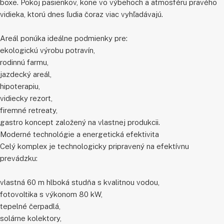
boxe. Pokoj pasienkov, kone vo výbehoch a atmosféru pravého
vidieka, ktorú dnes ľudia čoraz viac vyhľadávajú.
Areál ponúka ideálne podmienky pre:
ekologickú výrobu potravín,
rodinnú farmu,
jazdecký areál,
hipoterapiu,
vidiecky rezort,
firemné retreaty,
gastro koncept založený na vlastnej produkcii.
Moderné technológie a energetická efektivita
Celý komplex je technologicky pripravený na efektívnu
prevádzku:
vlastná 60 m hlboká studňa s kvalitnou vodou,
fotovoltika s výkonom 80 kW,
tepelné čerpadlá,
solárne kolektory,