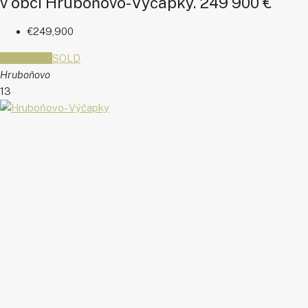
v obci Hruboňovo- Výčapky. 249 900 €
€249,900
PREDANÉ
SOLD
Hruboňovo
13