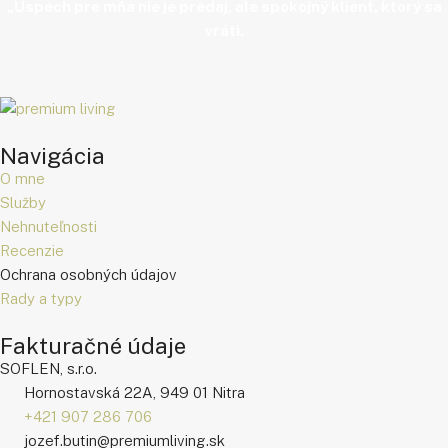
„Úspech pre mňa nie je predaj, ale spokojný klient, ktorý sa
vráti.
Navigácia
O mne
Služby
Nehnuteľnosti
Recenzie
Ochrana osobných údajov
Rady a typy
Fakturačné údaje
SOFLEN, s.r.o.
Hornostavská 22A, 949 01 Nitra
+421 907 286 706
jozef.butin@premiumliving.sk