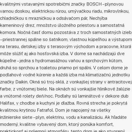
kvalitnými vstavanými spotrebičmi značky BOSCH – plynovou
varnou doskou, elektrickou rúrou, umývačkou riadu, mikrovlnkou,
chladničkou s mrazničkou a odsávačom pár. Nechýba
kameninový drez, množstvo úložného priestoru a samostatná
komora. Nočná časť domu pozostáva z troch samostatných izieb
– priestrannej spálne so šatníkom, vlastnou kúpeľňou a výstupom
na terasu, detskej izby s terasovým východom a pracovne, ktorá
môže slúžiť aj ako hosťovská izba. V dome sa nachádzajú dve
kúpeľne – jedna s hydromasážnou vaňou a sprchovým kútom,
druhá so sprchou a toaletou priamo pri spálni. V celom dome je
podlahové vodné kúrenie a každá izba má klimatizačnú jednotku
značky Daikin. Okná sú troj-sklá, z vonkajšej strany v antracitovej
farbe, z vnútornej biele. Na oknách sú vonkajšie hliníkové žalúzie
a vnútorné rolety deň/noc. Podlahy sú laminátové v dekore dub
Halifax, v chodbe a kuchyni je dlažba. Rovná strecha je pokrytá
kvalitnou krytinou Fatrafol. Dom je napojený na všetky
inžinierske siete – plyn, elektrinu, vodu a kanalizáciu. Ak hľadáte
moderný, kvalitne vybavený dom, ktorý ponúka komfort,
praktickosť aj príjemnú atmosféru, tento dom je ako stvorený