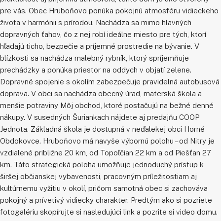
pre vás. Obec Hruboňovo ponúka pokojnú atmosféru vidieckeho
života v harmónii s prírodou. Nachádza sa mimo hlavných
dopravných ťahov, čo z nej robí ideálne miesto pre tých, ktorí
hľadajú ticho, bezpečie a príjemné prostredie na bývanie. V
blízkosti sa nachádza malebný rybník, ktorý spríjemňuje
prechádzky a ponúka priestor na oddych v objatí zelene.
Dopravné spojenie s okolím zabezpečuje pravidelná autobusová
doprava. V obci sa nachádza obecný úrad, materská škola a
menšie potraviny Môj obchod, ktoré postačujú na bežné denné
nákupy. V susedných Šuriankach nájdete aj predajňu COOP
Jednota. Základná škola je dostupná v neďalekej obci Horné
Obdokovce. Hruboňovo má navyše výbornú polohu – od Nitry je
vzdialené približne 20 km, od Topoľčian 22 km a od Piešťan 27
km. Táto strategická poloha umožňuje jednoduchý prístup k
širšej občianskej vybavenosti, pracovným príležitostiam aj
kultúrnemu vyžitiu v okolí, pričom samotná obec si zachováva
pokojný a prívetivý vidiecky charakter. Predtým ako si pozriete
fotogalériu skopírujte si nasledujúci link a pozrite si video domu.