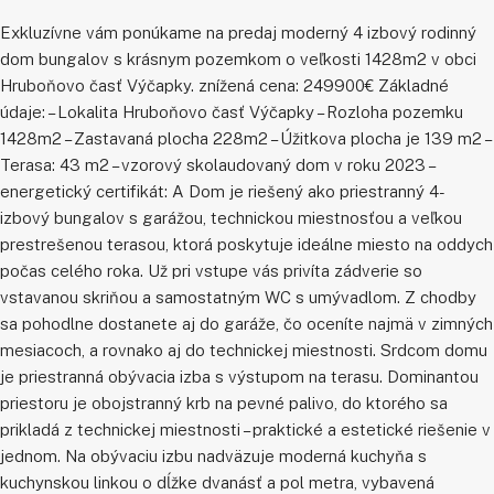
Exkluzívne vám ponúkame na predaj moderný 4 izbový rodinný
dom bungalov s krásnym pozemkom o veľkosti 1428m2 v obci
Hruboňovo časť Výčapky. znížená cena: 249900€ Základné
údaje: – Lokalita Hruboňovo časť Výčapky – Rozloha pozemku
1428m2 – Zastavaná plocha 228m2 – Úžitkova plocha je 139 m2 –
Terasa: 43 m2 – vzorový skolaudovaný dom v roku 2023 –
energetický certifikát: A Dom je riešený ako priestranný 4-
izbový bungalov s garážou, technickou miestnosťou a veľkou
prestrešenou terasou, ktorá poskytuje ideálne miesto na oddych
počas celého roka. Už pri vstupe vás privíta zádverie so
vstavanou skriňou a samostatným WC s umývadlom. Z chodby
sa pohodlne dostanete aj do garáže, čo oceníte najmä v zimných
mesiacoch, a rovnako aj do technickej miestnosti. Srdcom domu
je priestranná obývacia izba s výstupom na terasu. Dominantou
priestoru je obojstranný krb na pevné palivo, do ktorého sa
prikladá z technickej miestnosti – praktické a estetické riešenie v
jednom. Na obývaciu izbu nadväzuje moderná kuchyňa s
kuchynskou linkou o dĺžke dvanásť a pol metra, vybavená