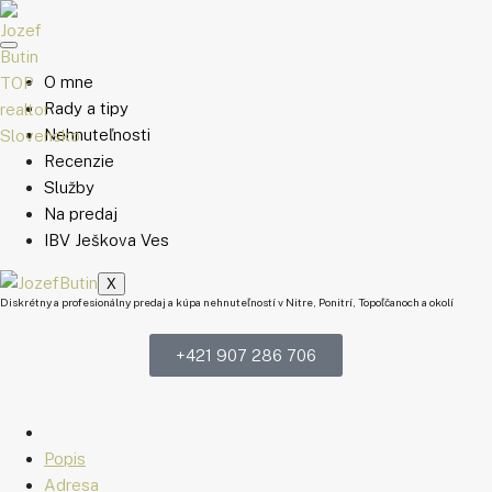
O mne
Rady a tipy
Nehnuteľnosti
Recenzie
Služby
Na predaj
IBV Ješkova Ves
X
Diskrétny a profesionálny predaj a kúpa nehnuteľností v Nitre, Ponitrí, Topoľčanoch a okolí
+421 907 286 706
Popis
Adresa